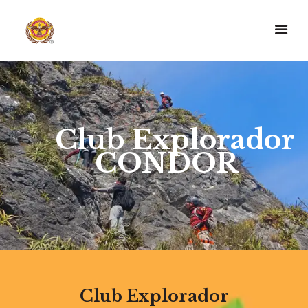
C
l
u
b
E
x
p
l
o
r
a
d
o
r
CONDOR
Club Explorador