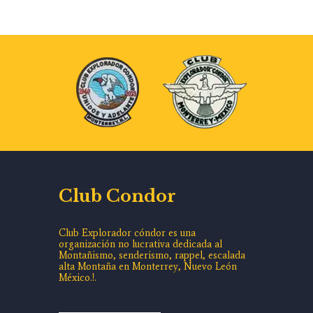
Club Condor
Club Explorador cóndor es una
organización no lucrativa dedicada al
Montañismo, senderismo, rappel, escalada
alta Montaña en Monterrey, Nuevo León
México.!.